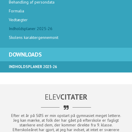
Behandling af persondata
Formalia
Vedtægter
Indholdsplaner 2025-26
Skolens karaktergennemsnit
DOWNLOADS
INDHOLDSPLANER 2025-26
indholdsplan-2025-26.pdf
ELEV
CITATER
Efter et år på SØS er min opstart på gymnasiet meget lettere.
"
mine
Jeg kan mærke, at folk der har gået på efterskole er fagligt
udv
oldet
stærkere end dem, der kommer direkte fra 9. klasse.
.
Efterskoleåret har gjort, at jeg har indset, at intet er sværere