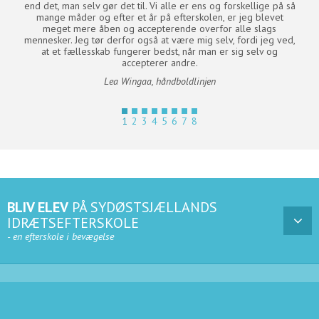
ikle
end det, man selv gør det til. Vi alle er ens og forskellige på så
menn
mange måder og efter et år på efterskolen, er jeg blevet
med 
meget mere åben og accepterende overfor alle slags
er d
mennesker. Jeg tør derfor også at være mig selv, fordi jeg ved,
at et fællesskab fungerer bedst, når man er sig selv og
accepterer andre.
Lea Wingaa, håndboldlinjen
BLIV ELEV
PÅ SYDØSTSJÆLLANDS
IDRÆTSEFTERSKOLE
- en efterskole i bevægelse