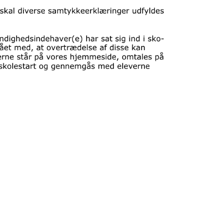
r fyldt med
Jeg har haft et mega fedt år på SØS'
SØS håndboldlinje va
 og mennesker,
håndboldlinje. Det har været et år,
start på min håndbol
lemme"
hvor min glæde til håndbold bare har
med at kunne spill
vokset og vokset. Jeg har lært meget,
mine venner på eft
gymnastik- og
men især har jeg haft et fedt år med
stadig spille kampe 
n
de bedste håndboldpiger og trænere
derhjemme, syntes jeg
omkring mig. De har bakket enormt
og gav mig meget. 
meget op omkring de ambitioner, jeg
trænerne var gode og
har med sporten og også hjulpet og
udvikle mig som hån
vejledt mig videre efter SØS. Jeg har
Victor Wolf, hån
derfor været enormt glad for at gå
på håndboldlinje.
Emilie Schleicher, Skanderborg
Håndbold, U18 Landshold