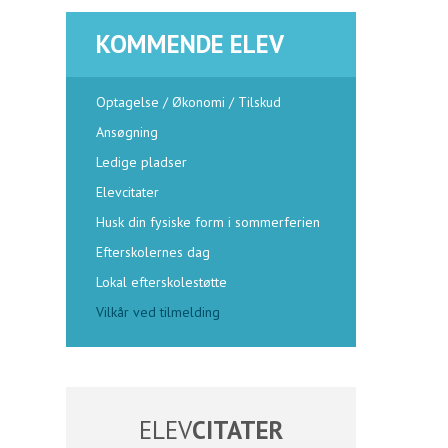
KOMMENDE ELEV
Optagelse / Økonomi / Tilskud
Ansøgning
Ledige pladser
Elevcitater
Husk din fysiske form i sommerferien
Efterskolernes dag
Lokal efterskolestøtte
Vilkår ved tilmelding
ELEV
CITATER