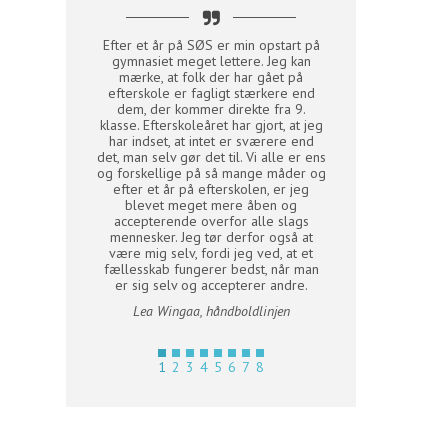
r for mig en god
Efter et år på SØS er min opstart på
"SØS har været en 
dkarriere. Det
gymnasiet meget lettere. Jeg kan
og støtte for v
e håndbold med
mærke, at folk der har gået på
sportsligt. Denne 
erskolen og så
efterskole er fagligt stærkere end
hjem fyldt med li
for klubholdet
dem, der kommer direkte fra 9.
både elever og læ
 var rigtig fedt
klasse. Efterskoleåret har gjort, at jeg
unikt fællesskab. V
Træningerne og
har indset, at intet er sværere end
mere af os selv til
 var med til at
det, man selv gør det til. Vi alle er ens
finde vores egne s
dboldspiller.
og forskellige på så mange måder og
ud i nye ting med et
efter et år på efterskolen, er jeg
kaster blikket t
dboldlinjen
blevet meget mere åben og
skoleår, er det m
accepterende overfor alle slags
tydelige minder med
mennesker. Jeg tør derfor også at
- Julie og Karoline
være mig selv, fordi jeg ved, at et
Danmark-elever på
fællesskab fungerer bedst, når man
Gymna
er sig selv og accepterer andre.
Lea Wingaa, håndboldlinjen