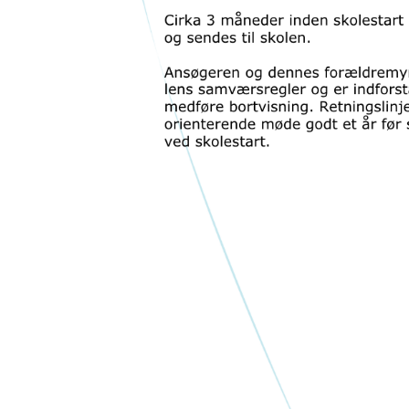
"Efter at jeg er startet på
"Året på SØS var et å
håndboldlinjen, har jeg fået øjnene op
fantastiske oplevelser
for en helt ny verden inden for
jeg aldrig vil g
håndbold. Jeg har fundet helt nye
– Freja Nebel, elev på 
sider og niveauer af mit håndboldspil.
danselinje
Træningen er god og udfordrende
og altid spændende og lærerig. Jeg
kan mærke, at jeg rykker mig til hver
træning. Det samme angår kampene
på SØS. Hver kamp er med høj
intensitet og en fantastisk gejst og et
sammenhold, jeg ikke har oplevet
andre steder. Håndboldlinjen på SØS
har været den bedste beslutning i mit
liv. Jeg har faktisk aldrig haft det
sjovere, end jeg har det her på SØS."
– Adam Østergaard, håndboldlinjen