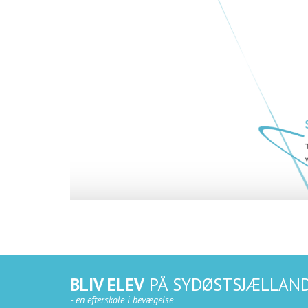
BLIV ELEV
PÅ SYDØSTSJÆLLAND
- en efterskole i bevægelse