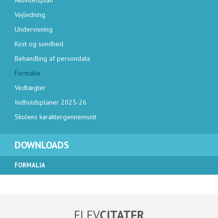
Aktivitetsplan
Vejledning
Undervisning
Kost og sundhed
Behandling af persondata
Formalia
Vedtægter
Indholdsplaner 2025-26
Skolens karaktergennemsnit
DOWNLOADS
FORMALIA
Årsplan 2025/26
Skema 2025/26
ELEV
CITATER