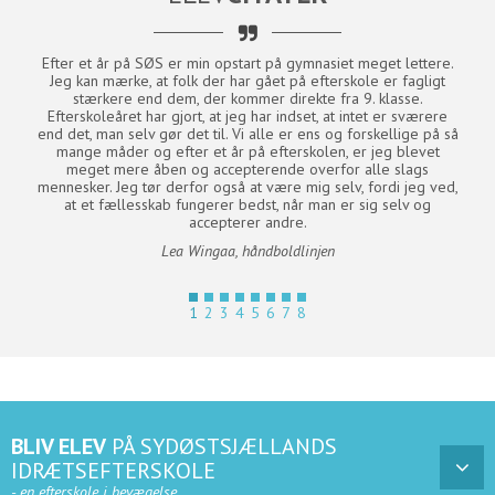
Samværsregler
Anti-mobbe strategi
Efter et år på SØS er min opstart på gymnasiet meget lettere.
"
mine
Jeg kan mærke, at folk der har gået på efterskole er fagligt
udv
Fagevaluering 2025
oldet
stærkere end dem, der kommer direkte fra 9. klasse.
.
Efterskoleåret har gjort, at jeg har indset, at intet er sværere
ikle
end det, man selv gør det til. Vi alle er ens og forskellige på så
menn
Selvevaluering 2025
mange måder og efter et år på efterskolen, er jeg blevet
med 
meget mere åben og accepterende overfor alle slags
er d
Elevevaluering af tryghed/trivsel 2025
mennesker. Jeg tør derfor også at være mig selv, fordi jeg ved,
at et fællesskab fungerer bedst, når man er sig selv og
Undervisningsmiljøvurdering jan. 2026
accepterer andre.
Lea Wingaa, håndboldlinjen
BLIV ELEV
PÅ SYDØSTSJÆLLANDS
IDRÆTSEFTERSKOLE
- en efterskole i bevægelse