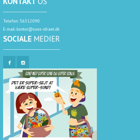
KONTAKT
OS
Telefon:
56312090
E-mail:
kontor@soes-idraet.dk
SOCIALE
MEDIER